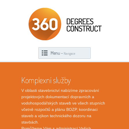
Menu -
Navigace
Komplexní služby
V oblasti stavebnictví nabízíme zpracování
projektových dokumentací dopravních a
vodohospodářských staveb ve všech stupních
včetně rozpočtů a plánu BOZP, koordinaci
staveb a výkon technického dozoru na
stavbách.
Pomůžeme Vám s administrací Vašich